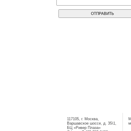
117105, г. Москва,
М
Варшавское шоссе, д. 35\1,
м
БЦ «Ривер Плаза»